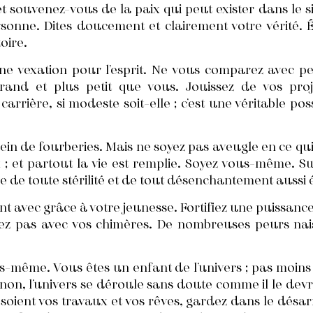
t souvenez-vous de la paix qui peut exister dans le si
sonne. Dites doucement et clairement votre vérité. 
toire.
t une vexation pour l’esprit. Ne vous comparez avec p
grand et plus petit que vous. Jouissez de vos pro
arrière, si modeste soit-elle ; c’est une véritable po
ein de fourberies. Mais ne soyez pas aveugle en ce qui
; et partout la vie est remplie. Soyez vous-même. Surt
e de toute stérilité et de tout désenchantement aussi 
t avec grâce à votre jeunesse. Fortifiez une puissance
z pas avec vos chimères. De nombreuses peurs naiss
-même. Vous êtes un enfant de l’univers ; pas moins qu
 ou non, l’univers se déroule sans doute comme il le dev
 soient vos travaux et vos rêves, gardez dans le désarr