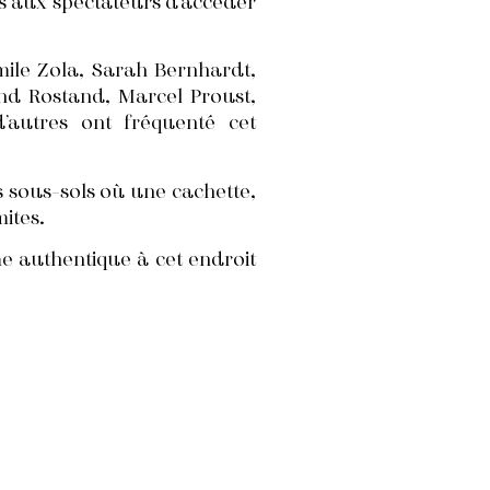
is aux spectateurs d’accéder
Emile Zola, Sarah Bernhardt,
nd Rostand, Marcel Proust,
 d’autres ont fréquenté cet
es sous-sols où une cachette,
ites.
e authentique à cet endroit