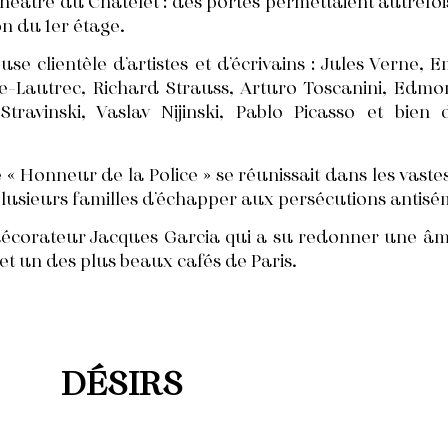
 Théâtre du Châtelet : des portes permettaient autrefo
n du 1er étage.
e clientèle d’artistes et d’écrivains : Jules Verne, 
-Lautrec, Richard Strauss, Arturo Toscanini, Edmo
Stravinski, Vaslav Nijinski, Pablo Picasso et bien
e « Honneur de la Police » se réunissait dans les vast
plusieurs familles d’échapper aux persécutions antisém
décorateur Jacques Garcia qui a su redonner une âm
let un des plus beaux cafés de Paris.
DÉSIRS